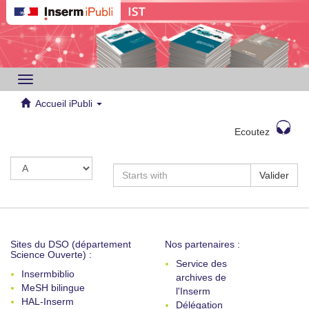
Toggle
navigation
Accueil iPubli
Ecoutez
Valider
Sites du DSO (département
Nos partenaires :
Science Ouverte) :
Service des
Insermbiblio
archives de
MeSH bilingue
l'Inserm
HAL-Inserm
Délégation