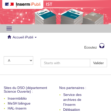
Toggle
navigation
Accueil iPubli
Ecoutez
Valider
Sites du DSO (département
Nos partenaires :
Science Ouverte) :
Service des
Insermbiblio
archives de
MeSH bilingue
l'Inserm
HAL-Inserm
Délégation