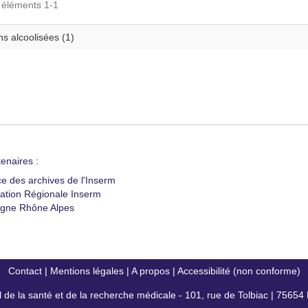
s éléments 1-1
s alcoolisées (1)
enaires :
ce des archives de l'Inserm
ation Régionale Inserm
gne Rhône Alpes
Contact
|
Mentions légales
|
A propos
|
Accessibilité (non conforme)
al de la santé et de la recherche médicale - 101, rue de Tolbiac | 7565