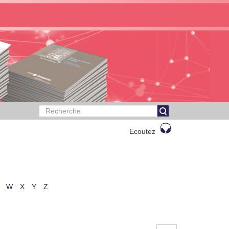
Ecoutez
W
X
Y
Z