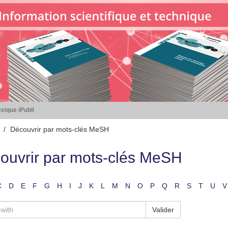
xique iPubli
Découvrir par mots-clés MeSH
ouvrir par mots-clés MeSH
C
D
E
F
G
H
I
J
K
L
M
N
O
P
Q
R
S
T
U
V
Valider