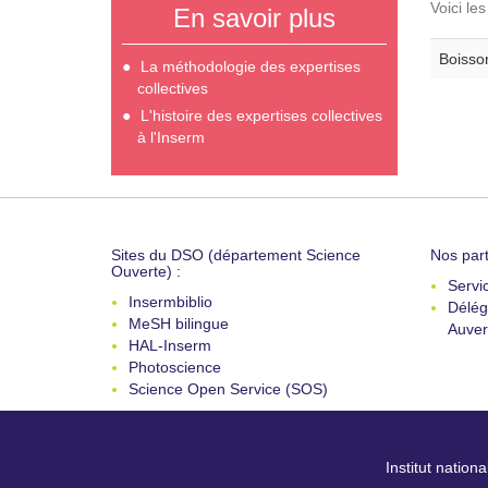
Voici le
En savoir plus
Boisson
La méthodologie des expertises
collectives
L'histoire des expertises collectives
à l'Inserm
Sites du DSO (département Science
Nos part
Ouverte) :
Servi
Insermbiblio
Délég
MeSH bilingue
Auver
HAL-Inserm
Photoscience
Science Open Service (SOS)
Institut nation