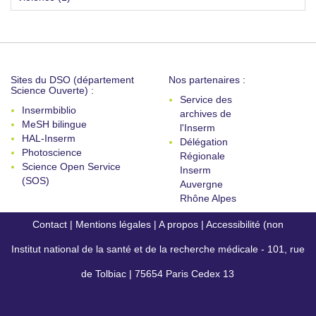
Sites du DSO (département
Nos partenaires :
Science Ouverte) :
Service des
Insermbiblio
archives de
MeSH bilingue
l'Inserm
HAL-Inserm
Délégation
Photoscience
Régionale
Science Open Service
Inserm
(SOS)
Auvergne
Rhône Alpes
Contact
|
Mentions légales
|
A propos
|
Accessibilité (non
Institut national de la santé et de la recherche médicale - 101, rue
conforme)
de Tolbiac | 75654 Paris Cedex 13