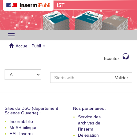
Toggle
navigation
Accueil iPubli
Ecoutez
Valider
Sites du DSO (département
Nos partenaires :
Science Ouverte) :
Service des
Insermbiblio
archives de
MeSH bilingue
l'Inserm
HAL-Inserm
Délégation