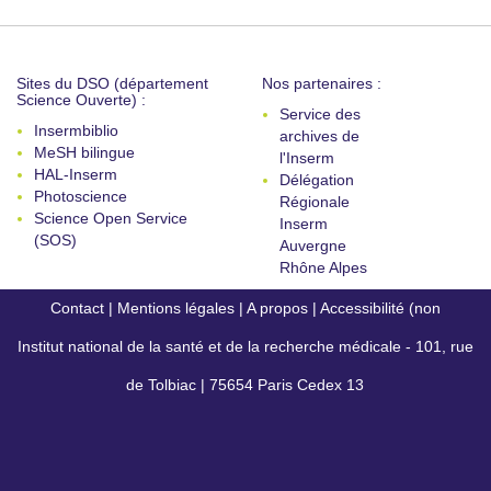
Sites du DSO (département
Nos partenaires :
Science Ouverte) :
Service des
Insermbiblio
archives de
MeSH bilingue
l'Inserm
HAL-Inserm
Délégation
Photoscience
Régionale
Science Open Service
Inserm
(SOS)
Auvergne
Rhône Alpes
Contact
|
Mentions légales
|
A propos
|
Accessibilité (non
Institut national de la santé et de la recherche médicale - 101, rue
conforme)
de Tolbiac | 75654 Paris Cedex 13