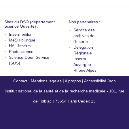
Sites du DSO (département
Nos partenaires :
Science Ouverte) :
Service des
Insermbiblio
archives de
MeSH bilingue
l'Inserm
HAL-Inserm
Délégation
Photoscience
Régionale
Science Open Service
Inserm
(SOS)
Auvergne
Rhône Alpes
Contact
|
Mentions légales
|
A propos
|
Accessibilité (non
Institut national de la santé et de la recherche médicale - 101, rue
conforme)
de Tolbiac | 75654 Paris Cedex 13