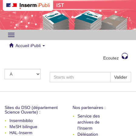
Toggle
navigation
Accueil iPubli
Ecoutez
Valider
Sites du DSO (département
Nos partenaires :
Science Ouverte) :
Service des
Insermbiblio
archives de
MeSH bilingue
l'Inserm
HAL-Inserm
Délégation