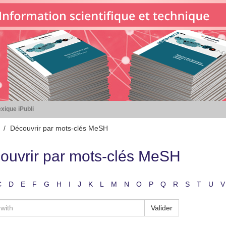
xique iPubli
Découvrir par mots-clés MeSH
ouvrir par mots-clés MeSH
C
D
E
F
G
H
I
J
K
L
M
N
O
P
Q
R
S
T
U
V
Valider