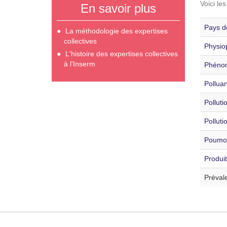
Voici le
En savoir plus
Pays d
La méthodologie des expertises
collectives
Physiop
L'histoire des expertises collectives
à l'Inserm
Phénom
Polluan
Pollutio
Polluti
Poumon
Produi
Préval