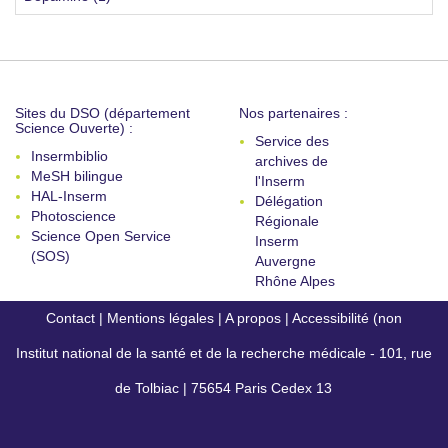
Sites du DSO (département
Nos partenaires :
Science Ouverte) :
Service des
Insermbiblio
archives de
MeSH bilingue
l'Inserm
HAL-Inserm
Délégation
Photoscience
Régionale
Science Open Service
Inserm
(SOS)
Auvergne
Rhône Alpes
Contact
|
Mentions légales
|
A propos
|
Accessibilité (non
Institut national de la santé et de la recherche médicale - 101, rue
conforme)
de Tolbiac | 75654 Paris Cedex 13