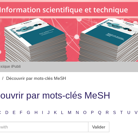
xique iPubli
Découvrir par mots-clés MeSH
ouvrir par mots-clés MeSH
C
D
E
F
G
H
I
J
K
L
M
N
O
P
Q
R
S
T
U
V
Valider