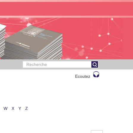
Ecoutez
W
X
Y
Z