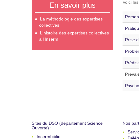
Voici le
En savoir plus
Personn
La méthodologie des expertises
collectives
Pratiqu
L'histoire des expertises collectives
à l'Inserm
Prise d
Problè
Prédisp
Préval
Psycho
Sites du DSO (département Science
Nos part
Ouverte) :
Servi
Insermbiblio
Délég