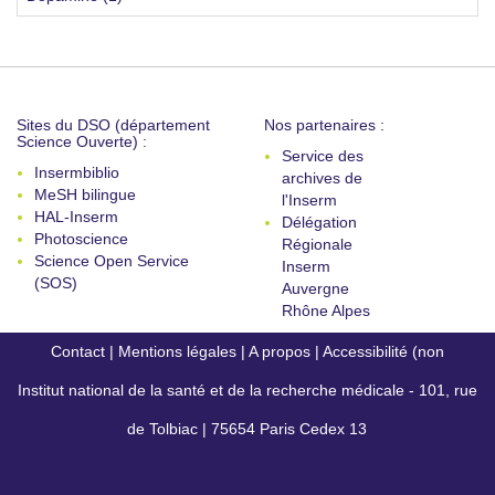
Sites du DSO (département
Nos partenaires :
Science Ouverte) :
Service des
Insermbiblio
archives de
MeSH bilingue
l'Inserm
HAL-Inserm
Délégation
Photoscience
Régionale
Science Open Service
Inserm
(SOS)
Auvergne
Rhône Alpes
Contact
|
Mentions légales
|
A propos
|
Accessibilité (non
Institut national de la santé et de la recherche médicale - 101, rue
conforme)
de Tolbiac | 75654 Paris Cedex 13