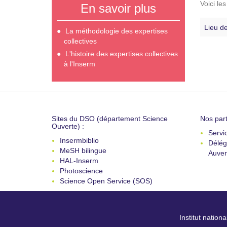
Voici le
En savoir plus
Lieu de
La méthodologie des expertises
collectives
L'histoire des expertises collectives
à l'Inserm
Sites du DSO (département Science
Nos part
Ouverte) :
Servi
Insermbiblio
Délég
MeSH bilingue
Auver
HAL-Inserm
Photoscience
Science Open Service (SOS)
Institut nation