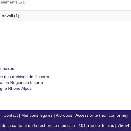
s éléments 1-1
 travail (1)
enaires :
ce des archives de l'Inserm
ation Régionale Inserm
gne Rhône Alpes
Contact
|
Mentions légales
|
A propos
|
Accessibilité (non conforme)
al de la santé et de la recherche médicale - 101, rue de Tolbiac | 7565