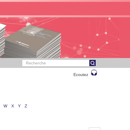
Ecoutez
W
X
Y
Z