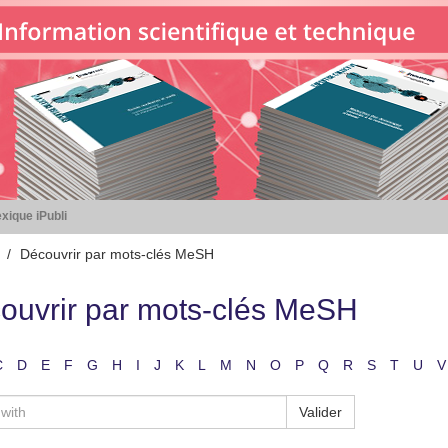
xique iPubli
Découvrir par mots-clés MeSH
ouvrir par mots-clés MeSH
C
D
E
F
G
H
I
J
K
L
M
N
O
P
Q
R
S
T
U
V
Valider