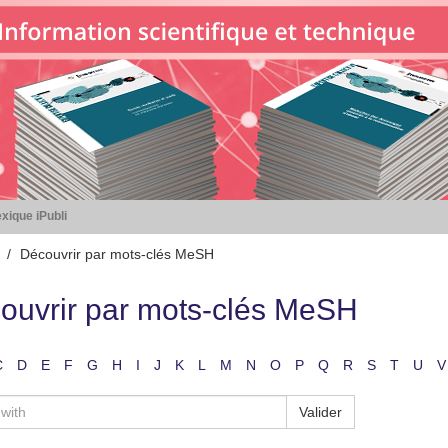
xique iPubli
Découvrir par mots-clés MeSH
ouvrir par mots-clés MeSH
C
D
E
F
G
H
I
J
K
L
M
N
O
P
Q
R
S
T
U
V
Valider