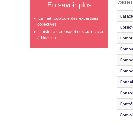
Voici le
En savoir plus
Caracté
La méthodologie des expertises
collectives
Collec
L'histoire des expertises collectives
à l'Inserm
Comorb
Compara
Compor
Compor
Connais
Consom
Contrôl
Conval