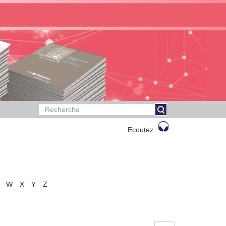
Ecoutez
W
X
Y
Z