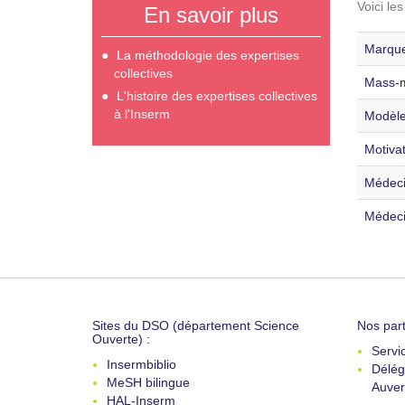
Voici le
En savoir plus
Marque
La méthodologie des expertises
collectives
Mass-m
L'histoire des expertises collectives
à l'Inserm
Modèle
Motivat
Médecin
Médeci
Sites du DSO (département Science
Nos part
Ouverte) :
Servi
Insermbiblio
Délég
MeSH bilingue
Auver
HAL-Inserm