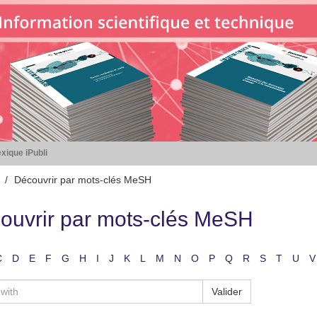
xique iPubli
Découvrir par mots-clés MeSH
ouvrir par mots-clés MeSH
C
D
E
F
G
H
I
J
K
L
M
N
O
P
Q
R
S
T
U
V
Valider