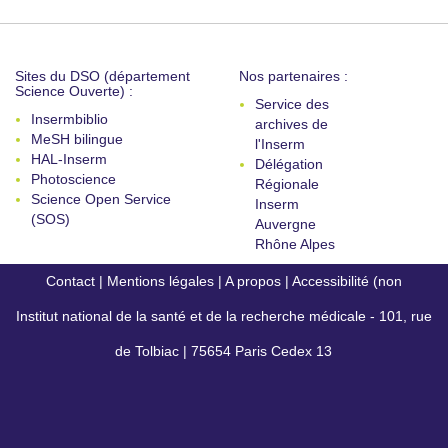
Sites du DSO (département
Nos partenaires :
Science Ouverte) :
Service des
Insermbiblio
archives de
MeSH bilingue
l'Inserm
HAL-Inserm
Délégation
Photoscience
Régionale
Science Open Service
Inserm
(SOS)
Auvergne
Rhône Alpes
Contact
|
Mentions légales
|
A propos
|
Accessibilité (non
Institut national de la santé et de la recherche médicale - 101, rue
conforme)
de Tolbiac | 75654 Paris Cedex 13