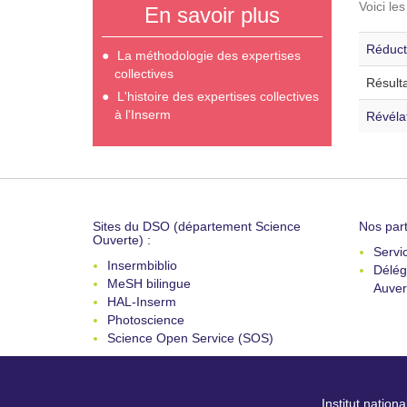
Voici le
En savoir plus
Réduct
La méthodologie des expertises
collectives
Résulta
L'histoire des expertises collectives
à l'Inserm
Révélat
Sites du DSO (département Science
Nos part
Ouverte) :
Servi
Insermbiblio
Délég
MeSH bilingue
Auver
HAL-Inserm
Photoscience
Science Open Service (SOS)
Institut nation