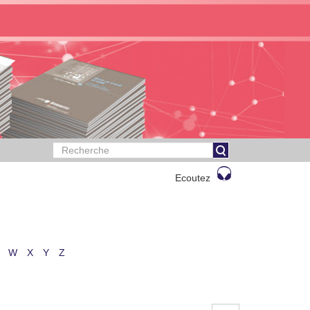
Ecoutez
W
X
Y
Z