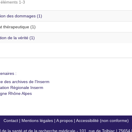
s éléments 1-3
ion des dommages (1)
t thérapeutique (1)
ion de la vérité (1)
enaires :
ce des archives de l'Inserm
ation Régionale Inserm
gne Rhône Alpes
Contact
|
Mentions légales
|
A propos
|
Accessibilité (non conforme)
al de la santé et de la recherche médicale - 101, rue de Tolbiac | 7565