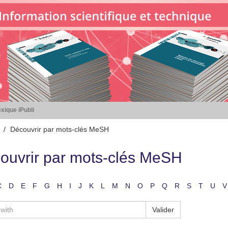
xique iPubli
Découvrir par mots-clés MeSH
ouvrir par mots-clés MeSH
C
D
E
F
G
H
I
J
K
L
M
N
O
P
Q
R
S
T
U
V
Valider