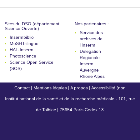
Sites du DSO (département
Nos partenaires :
Science Ouverte) :
Service des
Insermbiblio
archives de
MeSH bilingue
l'Inserm
HAL-Inserm
Délégation
Photoscience
Régionale
Science Open Service
Inserm
(SOS)
Auvergne
Rhône Alpes
Contact
|
Mentions légales
|
A propos
|
Accessibilité (non
Institut national de la santé et de la recherche médicale - 101, rue
conforme)
de Tolbiac | 75654 Paris Cedex 13