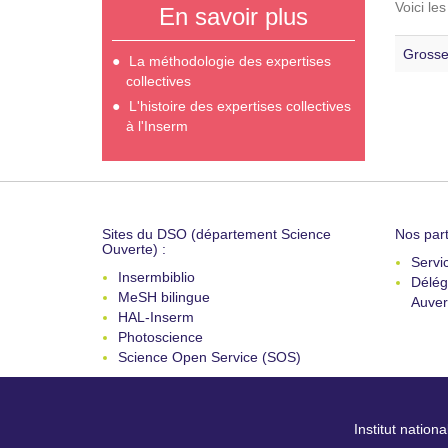
Voici le
En savoir plus
Grosse
La méthodologie des expertises
collectives
L'histoire des expertises collectives
à l'Inserm
Sites du DSO (département Science
Nos part
Ouverte) :
Servi
Insermbiblio
Délég
MeSH bilingue
Auver
HAL-Inserm
Photoscience
Science Open Service (SOS)
Institut nation