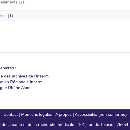
s éléments 1-1
sse (1)
enaires :
ce des archives de l'Inserm
ation Régionale Inserm
gne Rhône Alpes
Contact
|
Mentions légales
|
A propos
|
Accessibilité (non conforme)
al de la santé et de la recherche médicale - 101, rue de Tolbiac | 7565