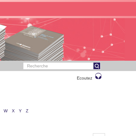
Ecoutez
W
X
Y
Z