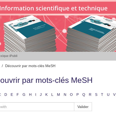
xique iPubli
Découvrir par mots-clés MeSH
ouvrir par mots-clés MeSH
C
D
E
F
G
H
I
J
K
L
M
N
O
P
Q
R
S
T
U
V
Valider