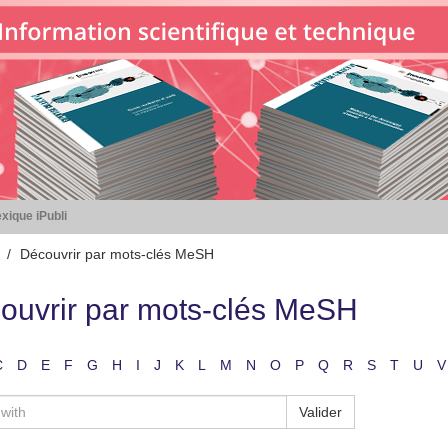
xique iPubli
Découvrir par mots-clés MeSH
ouvrir par mots-clés MeSH
C
D
E
F
G
H
I
J
K
L
M
N
O
P
Q
R
S
T
U
V
Valider