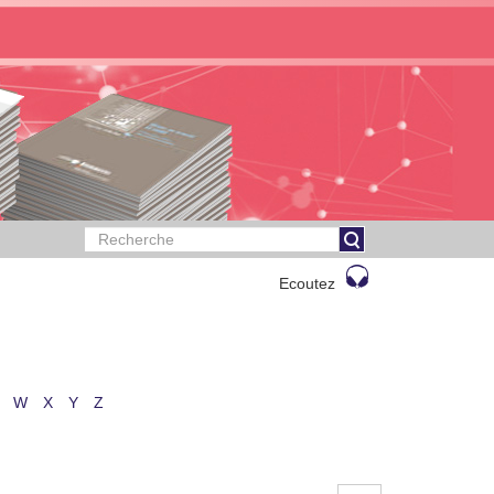
Ecoutez
W
X
Y
Z