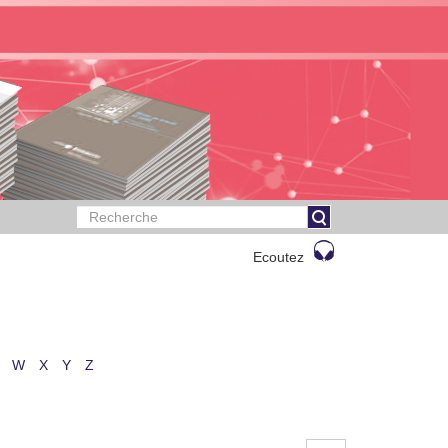
Ecoutez
W
X
Y
Z