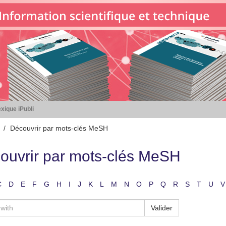
xique iPubli
Découvrir par mots-clés MeSH
ouvrir par mots-clés MeSH
C
D
E
F
G
H
I
J
K
L
M
N
O
P
Q
R
S
T
U
V
Valider