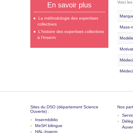
Voici le
En savoir plus
Marque
La méthodologie des expertises
collectives
Mass-m
L'histoire des expertises collectives
à l'Inserm
Modèle
Motivat
Médecin
Médeci
Sites du DSO (département Science
Nos part
Ouverte) :
Servi
Insermbiblio
Délég
MeSH bilingue
Auver
HAL-Inserm