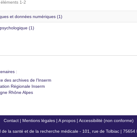
s éléments 1-2
tiques et données numériques (1)
 psychologique (1)
enaires :
ce des archives de l'Inserm
ation Régionale Inserm
gne Rhône Alpes
Contact
|
Mentions légales
|
A propos
|
Accessibilité (non conforme)
al de la santé et de la recherche médicale - 101, rue de Tolbiac | 7565