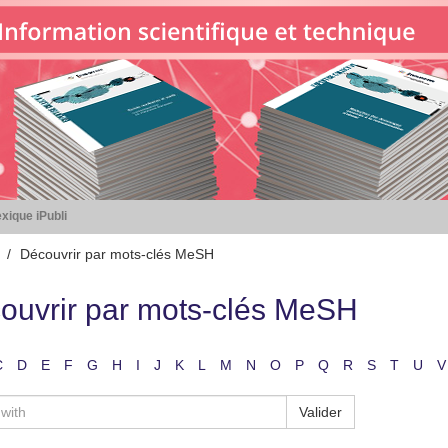
xique iPubli
Découvrir par mots-clés MeSH
ouvrir par mots-clés MeSH
C
D
E
F
G
H
I
J
K
L
M
N
O
P
Q
R
S
T
U
V
Valider