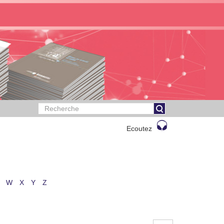
Ecoutez
W
X
Y
Z