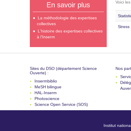
Voici le
En savoir plus
Statis
La méthodologie des expertises
collectives
Stress
L'histoire des expertises collectives
à l'Inserm
Sites du DSO (département Science
Nos part
Ouverte) :
Servi
Insermbiblio
Délég
MeSH bilingue
Auver
HAL-Inserm
Photoscience
Science Open Service (SOS)
Institut nation