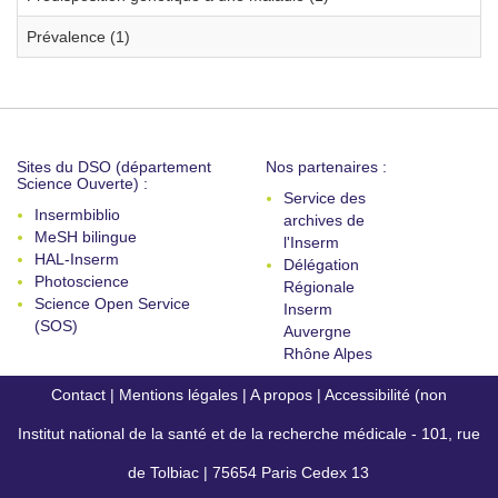
Prévalence (1)
Sites du DSO (département
Nos partenaires :
Science Ouverte) :
Service des
Insermbiblio
archives de
MeSH bilingue
l'Inserm
HAL-Inserm
Délégation
Photoscience
Régionale
Science Open Service
Inserm
(SOS)
Auvergne
Rhône Alpes
Contact
|
Mentions légales
|
A propos
|
Accessibilité (non
Institut national de la santé et de la recherche médicale - 101, rue
conforme)
de Tolbiac | 75654 Paris Cedex 13