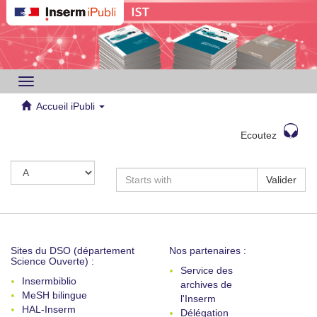
Toggle
navigation
Accueil iPubli
Ecoutez
Valider
Sites du DSO (département
Nos partenaires :
Science Ouverte) :
Service des
Insermbiblio
archives de
MeSH bilingue
l'Inserm
HAL-Inserm
Délégation