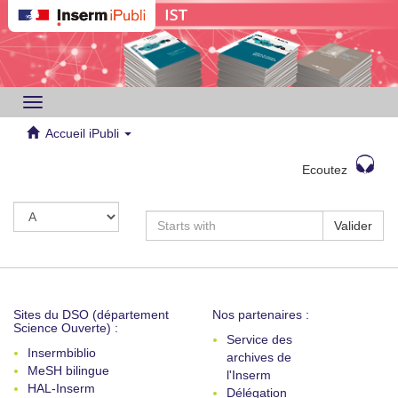
Toggle
navigation
Accueil iPubli
Ecoutez
Valider
Sites du DSO (département
Nos partenaires :
Science Ouverte) :
Service des
Insermbiblio
archives de
MeSH bilingue
l'Inserm
HAL-Inserm
Délégation