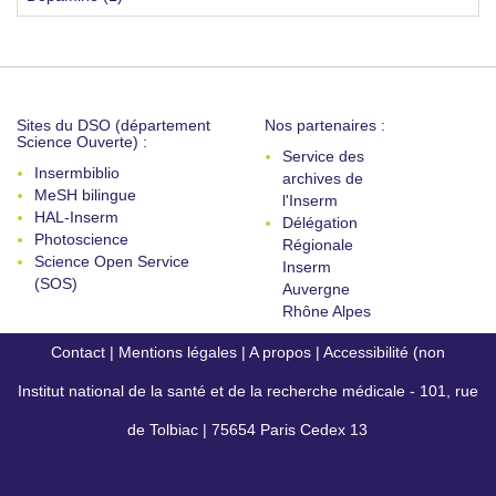
Sites du DSO (département
Nos partenaires :
Science Ouverte) :
Service des
Insermbiblio
archives de
MeSH bilingue
l'Inserm
HAL-Inserm
Délégation
Photoscience
Régionale
Science Open Service
Inserm
(SOS)
Auvergne
Rhône Alpes
Contact
|
Mentions légales
|
A propos
|
Accessibilité (non
Institut national de la santé et de la recherche médicale - 101, rue
conforme)
de Tolbiac | 75654 Paris Cedex 13