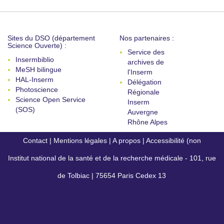
Sites du DSO (département
Nos partenaires :
Science Ouverte) :
Service des
Insermbiblio
archives de
MeSH bilingue
l'Inserm
HAL-Inserm
Délégation
Photoscience
Régionale
Science Open Service
Inserm
(SOS)
Auvergne
Rhône Alpes
Contact
|
Mentions légales
|
A propos
|
Accessibilité (non
Institut national de la santé et de la recherche médicale - 101, rue
conforme)
de Tolbiac | 75654 Paris Cedex 13