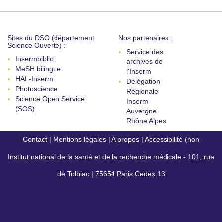
Sites du DSO (département
Nos partenaires :
Science Ouverte) :
Service des
Insermbiblio
archives de
MeSH bilingue
l'Inserm
HAL-Inserm
Délégation
Photoscience
Régionale
Science Open Service
Inserm
(SOS)
Auvergne
Rhône Alpes
Contact
|
Mentions légales
|
A propos
|
Accessibilité (non
Institut national de la santé et de la recherche médicale - 101, rue
conforme)
de Tolbiac | 75654 Paris Cedex 13