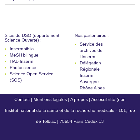
Sites du DSO (département
Nos partenaires :
Science Ouverte) :
Service des
Insermbiblio
archives de
MeSH bilingue
l'Inserm
HAL-Inserm
Délégation
Photoscience
Régionale
Science Open Service
Inserm
(SOS)
Auvergne
Rhône Alpes
Contact
|
Mentions légales
|
A propos
|
Accessibilité (non
Institut national de la santé et de la recherche médicale - 101, rue
conforme)
de Tolbiac | 75654 Paris Cedex 13