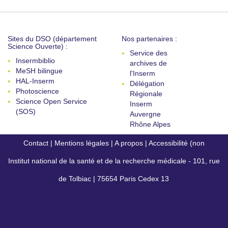
Sites du DSO (département
Nos partenaires :
Science Ouverte) :
Service des
Insermbiblio
archives de
MeSH bilingue
l'Inserm
HAL-Inserm
Délégation
Photoscience
Régionale
Science Open Service
Inserm
(SOS)
Auvergne
Rhône Alpes
Contact
|
Mentions légales
|
A propos
|
Accessibilité (non
Institut national de la santé et de la recherche médicale - 101, rue
conforme)
de Tolbiac | 75654 Paris Cedex 13