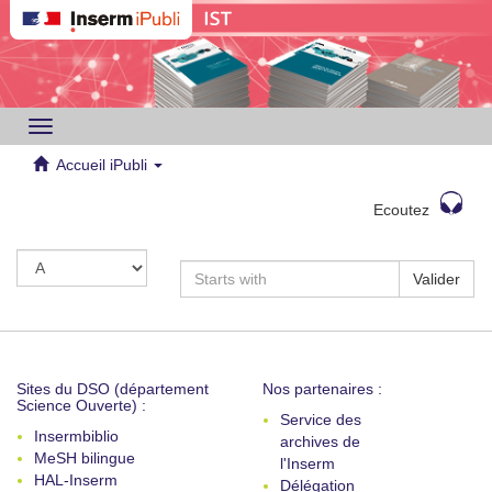
Toggle
navigation
Accueil iPubli
Ecoutez
Valider
Sites du DSO (département
Nos partenaires :
Science Ouverte) :
Service des
Insermbiblio
archives de
MeSH bilingue
l'Inserm
HAL-Inserm
Délégation