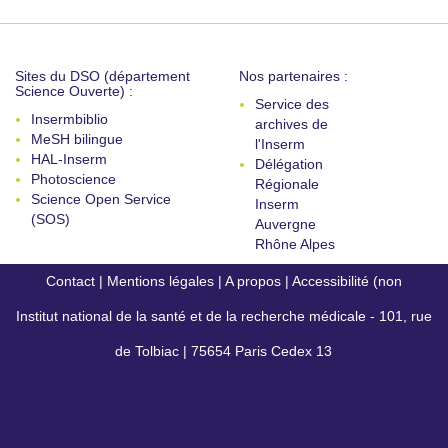
Sites du DSO (département
Nos partenaires :
Science Ouverte) :
Service des
Insermbiblio
archives de
MeSH bilingue
l'Inserm
HAL-Inserm
Délégation
Photoscience
Régionale
Science Open Service
Inserm
(SOS)
Auvergne
Rhône Alpes
Contact
|
Mentions légales
|
A propos
|
Accessibilité (non
Institut national de la santé et de la recherche médicale - 101, rue
conforme)
de Tolbiac | 75654 Paris Cedex 13