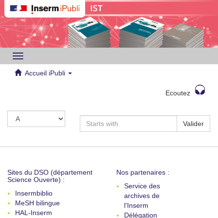
Toggle
navigation
Accueil iPubli
Ecoutez
Valider
Sites du DSO (département
Nos partenaires :
Science Ouverte) :
Service des
Insermbiblio
archives de
MeSH bilingue
l'Inserm
HAL-Inserm
Délégation