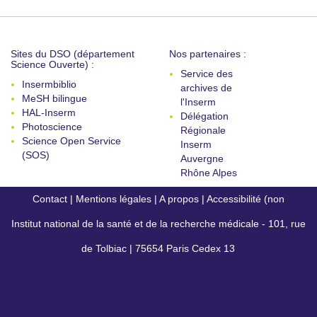
Sites du DSO (département
Nos partenaires :
Science Ouverte) :
Service des
Insermbiblio
archives de
MeSH bilingue
l'Inserm
HAL-Inserm
Délégation
Photoscience
Régionale
Science Open Service
Inserm
(SOS)
Auvergne
Rhône Alpes
Contact
|
Mentions légales
|
A propos
|
Accessibilité (non
Institut national de la santé et de la recherche médicale - 101, rue
conforme)
de Tolbiac | 75654 Paris Cedex 13