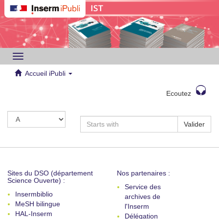
Toggle
navigation
Accueil iPubli
Ecoutez
Valider
Sites du DSO (département
Nos partenaires :
Science Ouverte) :
Service des
Insermbiblio
archives de
MeSH bilingue
l'Inserm
HAL-Inserm
Délégation