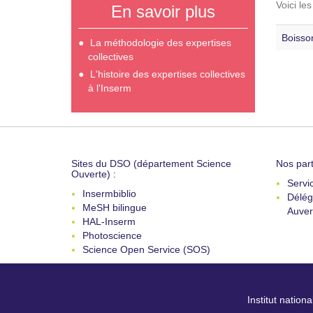
Voici le
En savoir plus
Boisson
La méthodologie des expertises
collectives
L'histoire des expertises collectives
à l'Inserm
Sites du DSO (département Science
Nos part
Ouverte) :
Servi
Insermbiblio
Délég
MeSH bilingue
Auver
HAL-Inserm
Photoscience
Science Open Service (SOS)
Institut nation