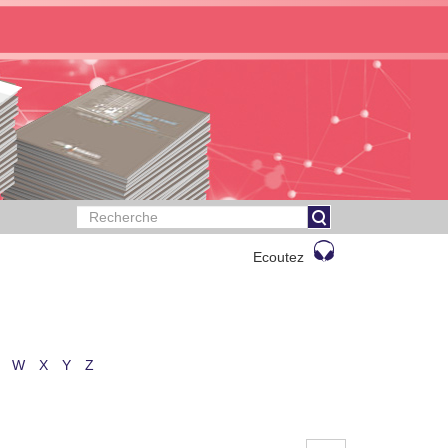
Ecoutez
W
X
Y
Z