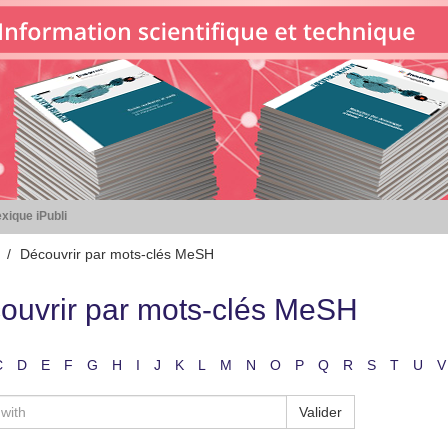
xique iPubli
Découvrir par mots-clés MeSH
ouvrir par mots-clés MeSH
C
D
E
F
G
H
I
J
K
L
M
N
O
P
Q
R
S
T
U
V
Valider