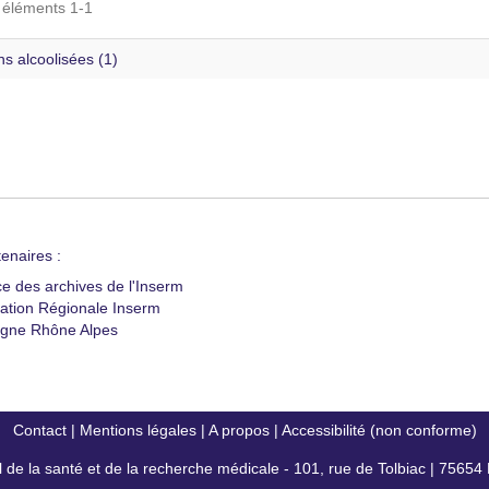
s éléments 1-1
s alcoolisées (1)
enaires :
ce des archives de l'Inserm
ation Régionale Inserm
gne Rhône Alpes
Contact
|
Mentions légales
|
A propos
|
Accessibilité (non conforme)
al de la santé et de la recherche médicale - 101, rue de Tolbiac | 7565