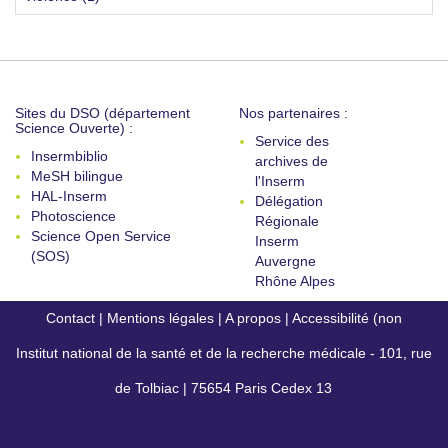
Sites du DSO (département
Nos partenaires :
Science Ouverte) :
Service des
Insermbiblio
archives de
MeSH bilingue
l'Inserm
HAL-Inserm
Délégation
Photoscience
Régionale
Science Open Service
Inserm
(SOS)
Auvergne
Rhône Alpes
Contact
|
Mentions légales
|
A propos
|
Accessibilité (non
Institut national de la santé et de la recherche médicale - 101, rue
conforme)
de Tolbiac | 75654 Paris Cedex 13