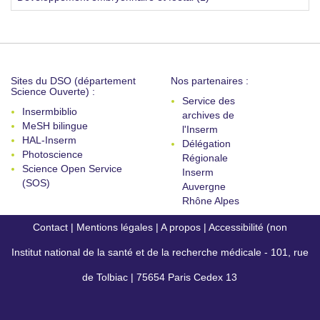
Sites du DSO (département
Nos partenaires :
Science Ouverte) :
Service des
Insermbiblio
archives de
MeSH bilingue
l'Inserm
HAL-Inserm
Délégation
Photoscience
Régionale
Science Open Service
Inserm
(SOS)
Auvergne
Rhône Alpes
Contact
|
Mentions légales
|
A propos
|
Accessibilité (non
Institut national de la santé et de la recherche médicale - 101, rue
conforme)
de Tolbiac | 75654 Paris Cedex 13