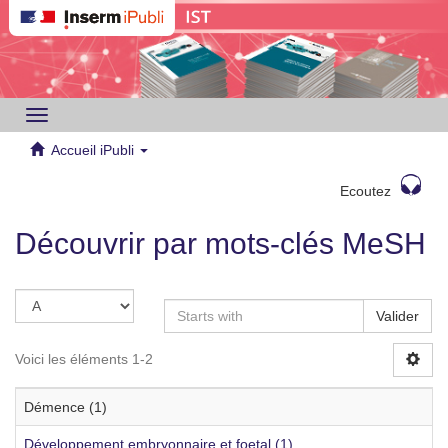
Toggle
navigation
Accueil iPubli
Ecoutez
Découvrir par mots-clés MeSH
Valider
Voici les éléments 1-2
Démence (1)
Développement embryonnaire et foetal (1)