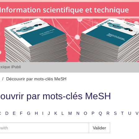
xique iPubli
Découvrir par mots-clés MeSH
ouvrir par mots-clés MeSH
C
D
E
F
G
H
I
J
K
L
M
N
O
P
Q
R
S
T
U
V
Valider