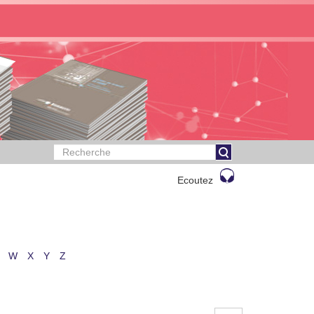
Ecoutez
W
X
Y
Z