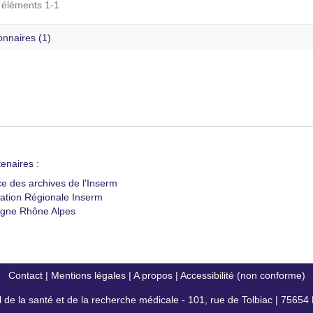
s éléments 1-1
onnaires (1)
enaires :
ce des archives de l'Inserm
ation Régionale Inserm
gne Rhône Alpes
Contact
|
Mentions légales
|
A propos
|
Accessibilité (non conforme)
al de la santé et de la recherche médicale - 101, rue de Tolbiac | 7565