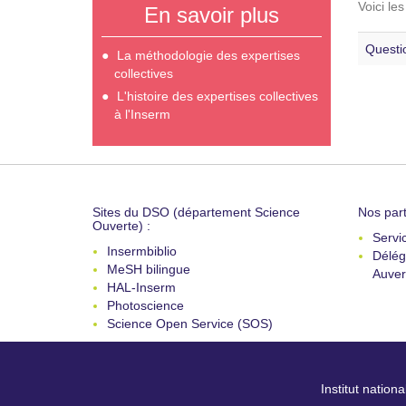
Voici le
En savoir plus
Questi
La méthodologie des expertises
collectives
L'histoire des expertises collectives
à l'Inserm
Sites du DSO (département Science
Nos part
Ouverte) :
Servi
Insermbiblio
Délég
MeSH bilingue
Auver
HAL-Inserm
Photoscience
Science Open Service (SOS)
Institut nation