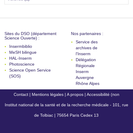
Sites du DSO (département
Nos partenaires :
Science Ouverte) :
Service des
Insermbiblio
archives de
MeSH bilingue
l'Inserm
HAL-Inserm
Délégation
Photoscience
Régionale
Science Open Service
Inserm
(SOS)
Auvergne
Rhône Alpes
Contact
|
Mentions légales
|
A propos
|
Accessibilité (non
Institut national de la santé et de la recherche médicale - 101, rue
conforme)
de Tolbiac | 75654 Paris Cedex 13