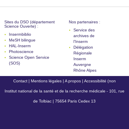
Sites du DSO (département
Nos partenaires :
Science Ouverte) :
Service des
Insermbiblio
archives de
MeSH bilingue
l'Inserm
HAL-Inserm
Délégation
Photoscience
Régionale
Science Open Service
Inserm
(SOS)
Auvergne
Rhône Alpes
Contact
|
Mentions légales
|
A propos
|
Accessibilité (non
Institut national de la santé et de la recherche médicale - 101, rue
conforme)
de Tolbiac | 75654 Paris Cedex 13