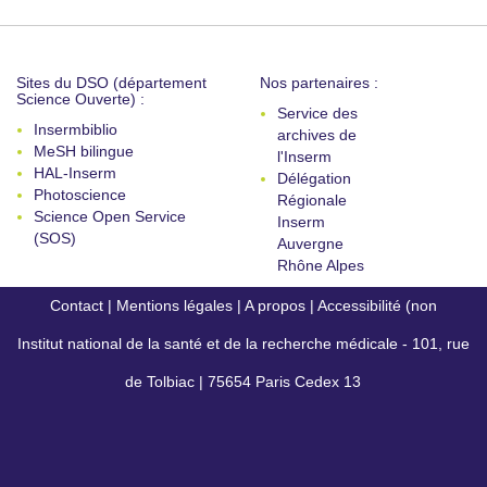
Sites du DSO (département
Nos partenaires :
Science Ouverte) :
Service des
Insermbiblio
archives de
MeSH bilingue
l'Inserm
HAL-Inserm
Délégation
Photoscience
Régionale
Science Open Service
Inserm
(SOS)
Auvergne
Rhône Alpes
Contact
|
Mentions légales
|
A propos
|
Accessibilité (non
Institut national de la santé et de la recherche médicale - 101, rue
conforme)
de Tolbiac | 75654 Paris Cedex 13