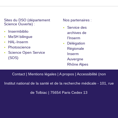
Sites du DSO (département
Nos partenaires :
Science Ouverte) :
Service des
Insermbiblio
archives de
MeSH bilingue
l'Inserm
HAL-Inserm
Délégation
Photoscience
Régionale
Science Open Service
Inserm
(SOS)
Auvergne
Rhône Alpes
Contact
|
Mentions légales
|
A propos
|
Accessibilité (non
Institut national de la santé et de la recherche médicale - 101, rue
conforme)
de Tolbiac | 75654 Paris Cedex 13