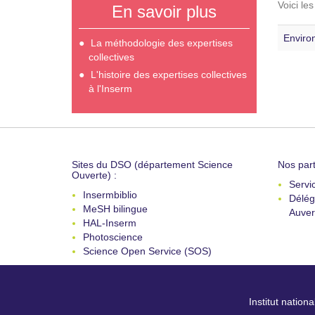
Voici le
En savoir plus
Enviro
La méthodologie des expertises
collectives
L'histoire des expertises collectives
à l'Inserm
Sites du DSO (département Science
Nos part
Ouverte) :
Servi
Insermbiblio
Délég
MeSH bilingue
Auver
HAL-Inserm
Photoscience
Science Open Service (SOS)
Institut nation