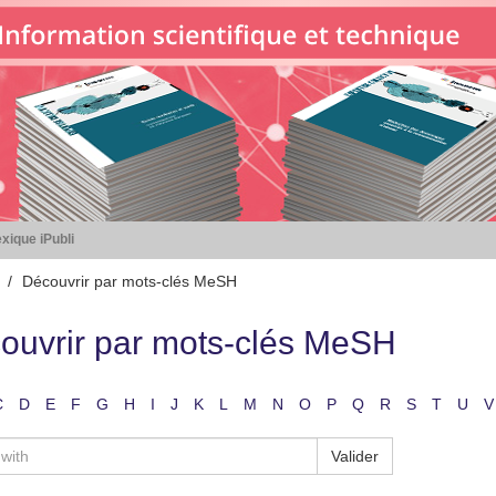
xique iPubli
Découvrir par mots-clés MeSH
ouvrir par mots-clés MeSH
C
D
E
F
G
H
I
J
K
L
M
N
O
P
Q
R
S
T
U
V
Valider