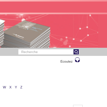
Ecoutez
W
X
Y
Z