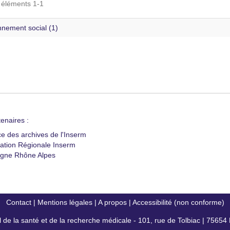
s éléments 1-1
nnement social (1)
enaires :
ce des archives de l'Inserm
ation Régionale Inserm
gne Rhône Alpes
Contact
|
Mentions légales
|
A propos
|
Accessibilité (non conforme)
al de la santé et de la recherche médicale - 101, rue de Tolbiac | 7565