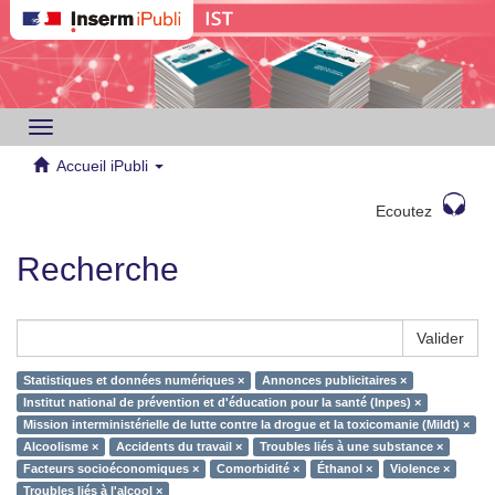
Toggle
navigation
Accueil iPubli
Ecoutez
Recherche
Valider
Statistiques et données numériques ×
Annonces publicitaires ×
Institut national de prévention et d'éducation pour la santé (Inpes) ×
Mission interministérielle de lutte contre la drogue et la toxicomanie (Mildt) ×
Alcoolisme ×
Accidents du travail ×
Troubles liés à une substance ×
Facteurs socioéconomiques ×
Comorbidité ×
Éthanol ×
Violence ×
Troubles liés à l'alcool ×