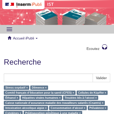
Toggle
navigation
Accueil iPubli
Ecoutez
Recherche
Valider
Stress oxydatif ×
Démence ×
Comité français d'éducation pour la santé (CFES) ×
Cellules de Küpffer ×
Éthanol ×
Hépatites virales humaines ×
Troubles liés à l'alcool ×
Caisse nationale d'assurance maladie des travailleurs salariés (Cnamts) ×
Intoxication alcoolique aigüe ×
Consommation d'alcool ×
Prévalence ×
Cytokines ×
Prédisposition génétique à une maladie ×