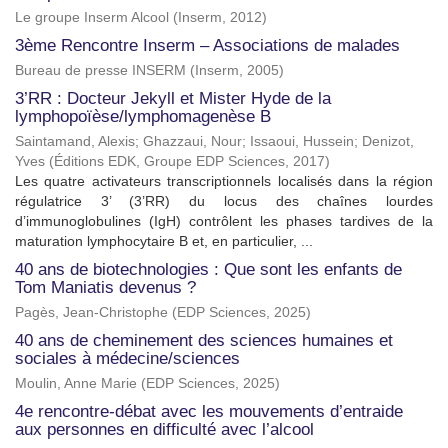
Le groupe Inserm Alcool
(
Inserm
,
2012
)
3ème Rencontre Inserm – Associations de malades
Bureau de presse INSERM
(
Inserm
,
2005
)
3’RR : Docteur Jekyll et Mister Hyde de la
lymphopoïèse/lymphomagenèse B
Saintamand, Alexis
;
Ghazzaui, Nour
;
Issaoui, Hussein
;
Denizot,
Yves
(
Éditions EDK, Groupe EDP Sciences
,
2017
)
Les quatre activateurs transcriptionnels localisés dans la région
régulatrice 3’ (3’RR) du locus des chaînes lourdes
d’immunoglobulines (IgH) contrôlent les phases tardives de la
maturation lymphocytaire B et, en particulier, ...
40 ans de biotechnologies : Que sont les enfants de
Tom Maniatis devenus ?
Pagès, Jean-Christophe
(
EDP Sciences
,
2025
)
40 ans de cheminement des sciences humaines et
sociales à médecine/sciences
Moulin, Anne Marie
(
EDP Sciences
,
2025
)
4e rencontre-débat avec les mouvements d’entraide
aux personnes en difficulté avec l’alcool