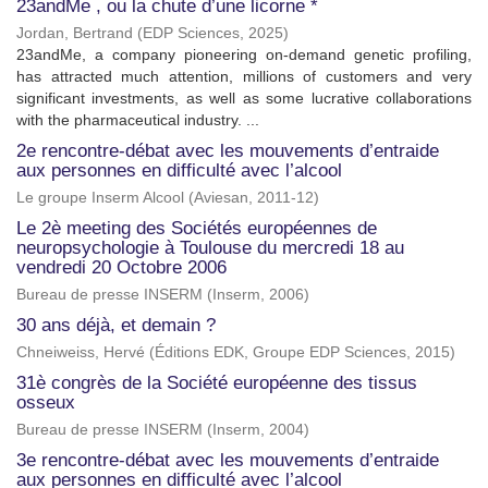
23andMe , ou la chute d’une licorne *
Jordan, Bertrand
(
EDP Sciences
,
2025
)
23andMe, a company pioneering on-demand genetic profiling,
has attracted much attention, millions of customers and very
significant investments, as well as some lucrative collaborations
with the pharmaceutical industry. ...
2e rencontre-débat avec les mouvements d’entraide
aux personnes en difficulté avec l’alcool
Le groupe Inserm Alcool
(
Aviesan
,
2011-12
)
Le 2è meeting des Sociétés européennes de
neuropsychologie à Toulouse du mercredi 18 au
vendredi 20 Octobre 2006
Bureau de presse INSERM
(
Inserm
,
2006
)
30 ans déjà, et demain ?
Chneiweiss, Hervé
(
Éditions EDK, Groupe EDP Sciences
,
2015
)
31è congrès de la Société européenne des tissus
osseux
Bureau de presse INSERM
(
Inserm
,
2004
)
3e rencontre-débat avec les mouvements d’entraide
aux personnes en difficulté avec l’alcool