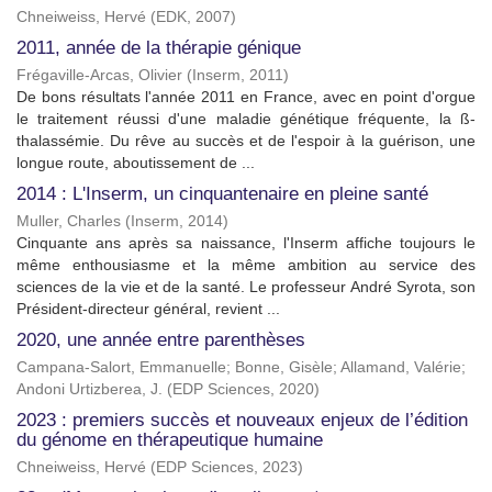
Chneiweiss, Hervé
(
EDK
,
2007
)
2011, année de la thérapie génique
Frégaville-Arcas, Olivier
(
Inserm
,
2011
)
De bons résultats l'année 2011 en France, avec en point d'orgue
le traitement réussi d'une maladie génétique fréquente, la ß-
thalassémie. Du rêve au succès et de l'espoir à la guérison, une
longue route, aboutissement de ...
2014 : L'Inserm, un cinquantenaire en pleine santé
Muller, Charles
(
Inserm
,
2014
)
Cinquante ans après sa naissance, l'Inserm affiche toujours le
même enthousiasme et la même ambition au service des
sciences de la vie et de la santé. Le professeur André Syrota, son
Président-directeur général, revient ...
2020, une année entre parenthèses
Campana-Salort, Emmanuelle
;
Bonne, Gisèle
;
Allamand, Valérie
;
Andoni Urtizberea, J.
(
EDP Sciences
,
2020
)
2023 : premiers succès et nouveaux enjeux de l’édition
du génome en thérapeutique humaine
Chneiweiss, Hervé
(
EDP Sciences
,
2023
)