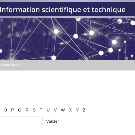
xique iPubli
O
P
Q
R
S
T
U
V
W
X
Y
Z
Valider