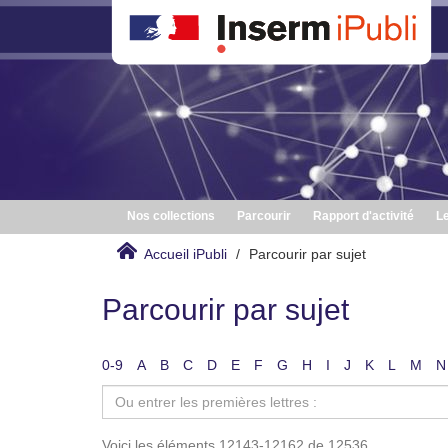
Nos collections
Parcourir
Rapport d'activité
Le
Accueil iPubli
Parcourir par sujet
Parcourir par sujet
0-9
A
B
C
D
E
F
G
H
I
J
K
L
M
N
Voici les éléments 12143-12162 de 12536