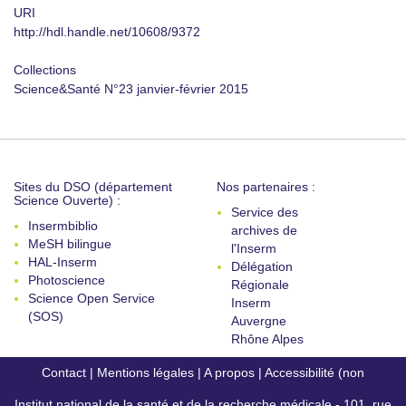
URI
http://hdl.handle.net/10608/9372
Collections
Science&Santé N°23 janvier-février 2015
Sites du DSO (département
Nos partenaires :
Science Ouverte) :
Service des
Insermbiblio
archives de
MeSH bilingue
l'Inserm
HAL-Inserm
Délégation
Photoscience
Régionale
Science Open Service
Inserm
(SOS)
Auvergne
Rhône Alpes
Contact
|
Mentions légales
|
A propos
|
Accessibilité (non
Institut national de la santé et de la recherche médicale - 101, rue
conforme)