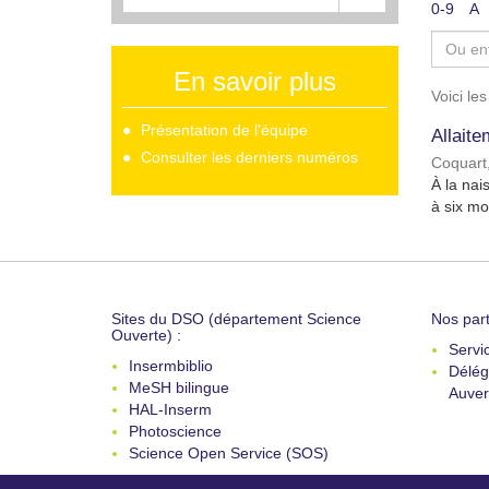
0-9
A
En savoir plus
Voici le
Présentation de l'équipe
Allaite
Consulter les derniers numéros
Coquart,
À la nai
à six mo
Sites du DSO (département Science
Nos part
Ouverte) :
Servi
Insermbiblio
Délég
MeSH bilingue
Auver
HAL-Inserm
Photoscience
Science Open Service (SOS)