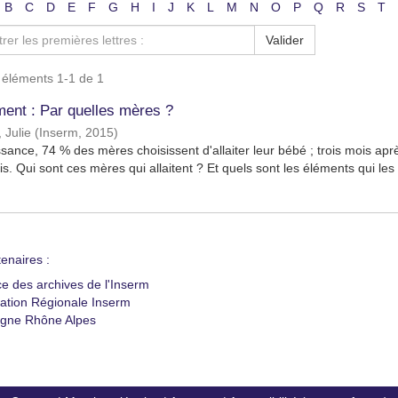
B
C
D
E
F
G
H
I
J
K
L
M
N
O
P
Q
R
S
T
Valider
s éléments 1-1 de 1
ment : Par quelles mères ?
 Julie
(
Inserm
,
2015
)
ssance, 74 % des mères choisissent d'allaiter leur bébé ; trois mois ap
is. Qui sont ces mères qui allaitent ? Et quels sont les éléments qui les f
enaires :
ce des archives de l'Inserm
ation Régionale Inserm
gne Rhône Alpes