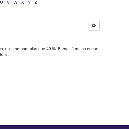
U
V
W
X
Y
Z
rès, elles ne sont plus que 40 %. Et moitié moins encore
ont ...